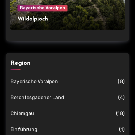
Bayerische Voralpen
Wildalpjoch
Region
Bayerische Voralpen
(8)
Berchtesgadener Land
(4)
Chiemgau
(18)
Einführung
(1)